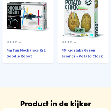
Kweeksysteem
Oplaadstation
- Led-
- Voor iPhone,
Groeilicht
Apple Watch,
voor
AirPods - iOS
Thuiskeuken -
& Android
12 Pods -
Automatische
Timer Kiemkit
Bol
Bol
- In Hoogte...
4m Fun Mechanics Kit:
4M Kidzlabs Green
Doodle Robot
Science - Potato Clock
Product in de kijker