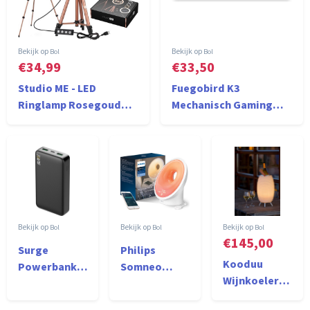
Bol
Bol
€34,99
€33,50
Studio ME - LED
Fuegobird K3
Ringlamp Rosegoud
Mechanisch Gaming
met Statief - 25 cm/10
Toetsenbord - 100keys
inch - Selfie Ringlight
- Rode Switch -
met Afstandsbediening
QWERTY - Mechanical
- INCL. Mini Tripod -
RGB Backlight
Telefoonhouder
Keyboard -
Grijs/Oranje
Bol
Bol
Bol
€145,00
Surge
Philips
Kooduu
Powerbank
Somneo
Wijnkoeler
20.000mAh -
HF3671/01 -
Synergy 50S -
3 apparaten
Wake-Up