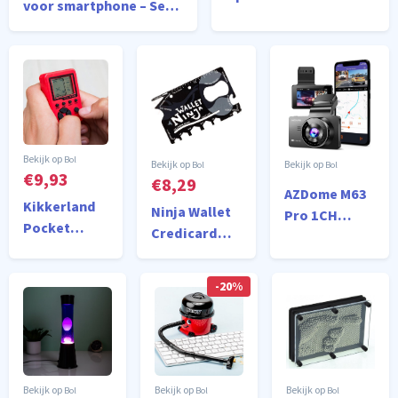
voor smartphone – Set
Leeslampje-
van 3 –
Boeklampje - Boek
Smartphoneaccessoires
lezen
– Fotograferen -
Telefoonlens - Kadotip
Bol
Bol
Bol
€9,93
€8,29
AZDome M63
Kikkerland
Ninja Wallet
Pro 1CH
Pocket
Credicard
dashcam -
Arcade Spel
Tool - Voor in
Ultra 4K
je
resolutie -
-20%
Portemonnee
Wifi - GPS -
- Wallet Ninja
Parkeerstand
- 18 in 1 Tool
- 64gb Micro
SD - 3.0 inch
IPS LCD -
Bol
Bol
Bol