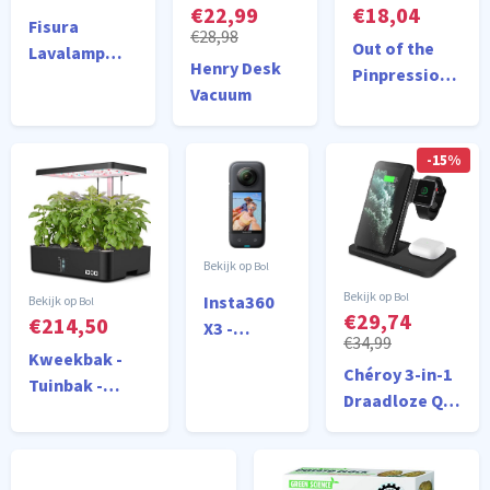
dashcam
€22,99
€18,04
Fisura
€28,98
voor auto
Out of the
Lavalamp
met
Henry Desk
Pinpressions
Zwart Met
optionele
Vacuum
- Actiespel
Paarse
achter
Vloeistof
camera
-15%
Bol
Bol
Insta360
Bol
€29,74
€214,50
X3 -
€34,99
Actioncam
Kweekbak -
Chéroy 3-in-1
Tuinbak -
Draadloze Qi
Indoor
Magsafe
Kruidentuinkit
Oplader -
- Hydrocultuur
Zwart - 15W -