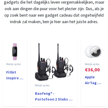
gadgets die het dagelijks leven vergemakkelijken, maar
ook aan dingen die puur voor het plezier zijn. Dus, als je
op zoek bent naar een gadget cadeau dat ongetwijfeld
indruk zal maken, ben je hier aan het juiste adres.
Bol
Bol
€36,00
Fitbit
Apple
Inspire 3
AirTag - 1
- Activity
Bol
stuk
tracker -
Baofeng® -
Paars
Portofoon 2 Stuks -
Walkie Talkie -