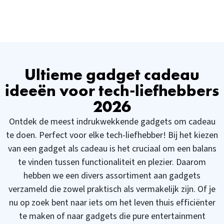
LED
tegelijk
Light
Verlichting -
opladen -
Connected
Bluetooth
Snellader
Speaker -
met 22.5W
Batterij en
Quick Charge
oplaadkabel
4.0 voor o.a.
Ultieme gadget cadeau
- Aluminium
iPhone &
ideeën voor tech-liefhebbers
Samsung
2026
Ontdek de meest indrukwekkende gadgets om cadeau
te doen. Perfect voor elke tech-liefhebber! Bij het kiezen
van een gadget als cadeau is het cruciaal om een balans
te vinden tussen functionaliteit en plezier. Daarom
hebben we een divers assortiment aan gadgets
verzameld die zowel praktisch als vermakelijk zijn. Of je
nu op zoek bent naar iets om het leven thuis efficiënter
te maken of naar gadgets die pure entertainment