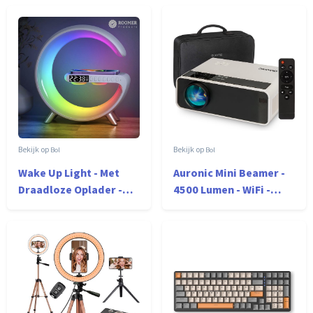
Communicatiemiddel
- 5W - 10km Bereik -
446 Mhz - Met LED
Zaklamp
Bol
Bol
Wake Up Light - Met
Auronic Mini Beamer -
Draadloze Oplader -
4500 Lumen - WiFi -
Lichtwekker -
200" Projectie - Full HD
Bureaulamp - LED Light
- HDMI,
- Bluetooth Speaker -
Afstandsbediening en
Nachtlamp - Digitale
Draagtas - Wit
Wekker - Wit