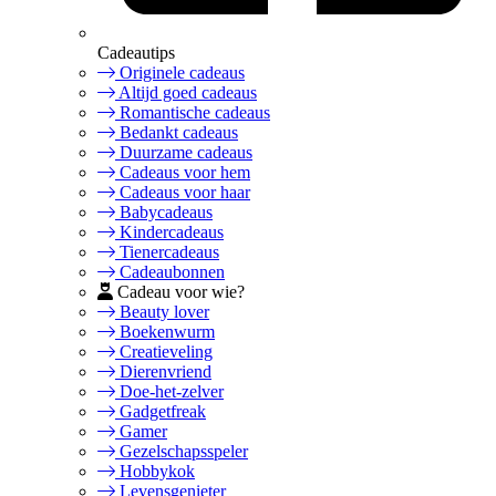
Cadeautips
Originele cadeaus
Altijd goed cadeaus
Romantische cadeaus
Bedankt cadeaus
Duurzame cadeaus
Cadeaus voor hem
Cadeaus voor haar
Babycadeaus
Kindercadeaus
Tienercadeaus
Cadeaubonnen
Cadeau voor wie?
Beauty lover
Boekenwurm
Creatieveling
Dierenvriend
Doe-het-zelver
Gadgetfreak
Gamer
Gezelschapsspeler
Hobbykok
Levensgenieter